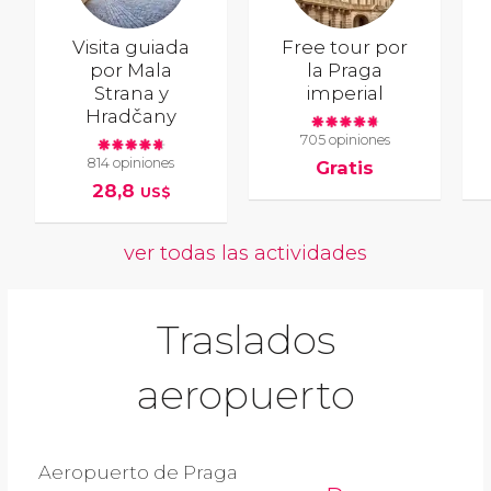
Visita guiada
Free tour por
por Mala
la Praga
Strana y
imperial
Hradčany
705 opiniones
814 opiniones
Gratis
28,8
US$
ver todas las actividades
Traslados
aeropuerto
Aeropuerto de Praga