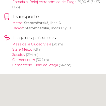
Entrada al Reloj Astronómico de Praga
29,90
€
(34,55
US$
)
Transporte
Metro
:
Staroměstská
, línea A.
Tranvía
:
Staroměstská
, líneas 17 y 18.
Lugares próximos
Plaza de la Ciudad Vieja
(30 m)
Staré Město
(69 m)
Josefov
(294 m)
Clementinum
(304 m)
Cementerio Judío de Praga
(342 m)
Pulsa para usar el mapa