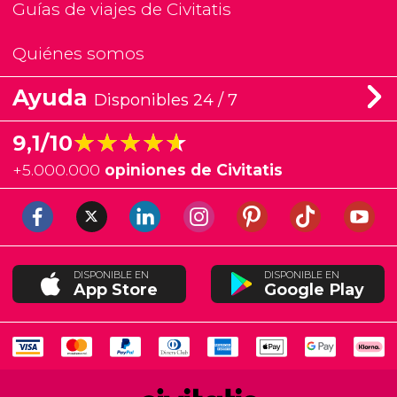
Guías de viajes de Civitatis
Quiénes somos
Ayuda
Disponibles 24 / 7
★★★★★
★★★★★
9,1/10
+
5.000.000
opiniones de Civitatis
DISPONIBLE EN
DISPONIBLE EN
App Store
Google Play