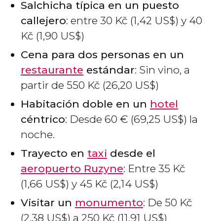
Salchicha típica en un puesto
callejero
: entre 30
Kč
(1,42
US$
) y 40
Kč
(1,90
US$
)
Cena para dos personas en un
restaurante
estándar
: Sin vino, a
partir de 550
Kč
(26,20
US$
)
Habitación doble en un
hotel
céntrico
: Desde 60
€
(69,25
US$
) la
noche.
Trayecto en
taxi
desde el
aeropuerto Ruzyne
: Entre 35
Kč
(1,66
US$
) y 45
Kč
(2,14
US$
)
Visitar un
monumento
: De 50
Kč
(2,38
US$
) a 250
Kč
(11,91
US$
)