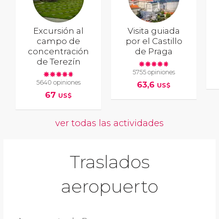
Excursión al
Visita guiada
campo de
por el Castillo
concentración
de Praga
de Terezín
5755 opiniones
5640 opiniones
63,6
US$
67
US$
ver todas las actividades
Traslados
aeropuerto