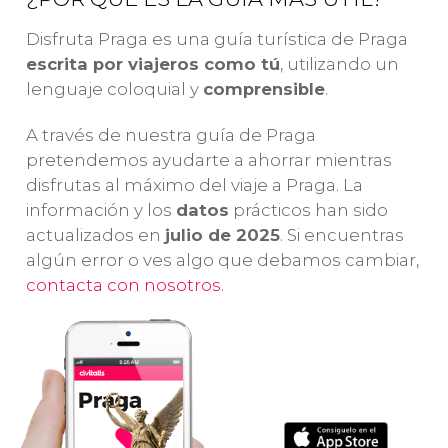
co
Praga
concentración
co
descubriremos
de Terezín
Disfruta Praga es una guía turística de Praga
ca
la
catedral de
desde
escrita por viajeros como tú
, utilizando un
Re
San Vito
, el
Praga
visitaremos
lenguaje coloquial y
comprensible
.
la
Palacio Real, la
un antiguo
de
basílica de San
gueto
A través de nuestra guía de Praga
Vi
Jorge y el
establecido por
pretendemos ayudarte a ahorrar mientras
de
Callejón del
las
SS nazis
disfrutas al máximo del viaje a Praga. La
Oro
.
durante la
información y los
datos
prácticos han sido
Segunda
actualizados en
julio de 2025
. Si encuentras
Guerra Mundial
.
algún error o ves algo que debamos cambiar,
contacta con nosotros
.