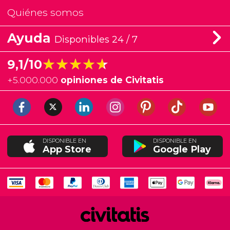
Quiénes somos
Ayuda
Disponibles 24 / 7
★★★★★
★★★★★
9,1/10
+
5.000.000
opiniones de Civitatis
DISPONIBLE EN
DISPONIBLE EN
App Store
Google Play